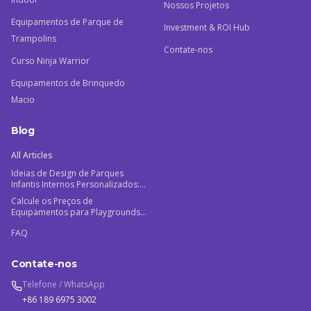
Nossos Projetos
Equipamentos de Parque de
Investment & ROI Hub
Trampolins
Contate-nos
Curso Ninja Warrior
Equipamentos de Brinquedo
Macio
Blog
All Articles
Ideias de Design de Parques
Infantis Internos Personalizados:
O Guia do Fabricante 2026
Calcule os Preços de
Equipamentos para Playgrounds
Internos Comerciais para
FAQ
Maximizar o ROI
Contate-nos
Telefone / WhatsApp
+86 189 6975 3002