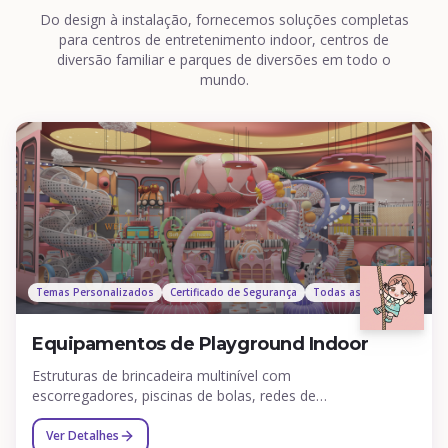
Do design à instalação, fornecemos soluções completas
para centros de entretenimento indoor, centros de
diversão familiar e parques de diversões em todo o
mundo.
Temas Personalizados
Certificado de Segurança
Todas as Idades
Equipamentos de Playground Indoor
Estruturas de brincadeira multinível com
escorregadores, piscinas de bolas, redes de
escalada e elementos interativos para crianças
de todas as idades.
Ver Detalhes