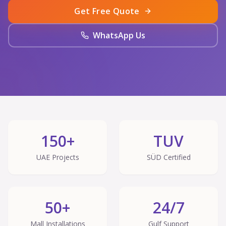
Get Free Quote
WhatsApp Us
150+
TUV
UAE Projects
SÜD Certified
50+
24/7
Mall Installations
Gulf Support