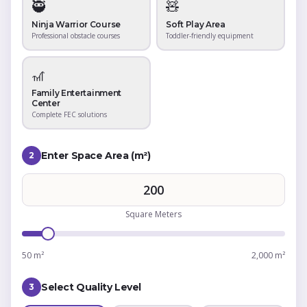
🥷
🧸
Ninja Warrior Course
Soft Play Area
Professional obstacle courses
Toddler-friendly equipment
🎢
Family Entertainment
Center
Complete FEC solutions
Enter Space Area (m²)
2
Square Meters
50 m²
2,000 m²
Select Quality Level
3