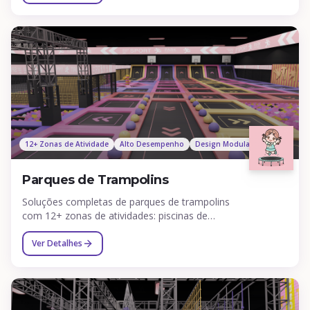
12+ Zonas de Atividade
Alto Desempenho
Design Modular
Parques de Trampolins
Soluções completas de parques de trampolins
com 12+ zonas de atividades: piscinas de
espuma, enterradas, skyrider, bicicleta 360°,
paredes de escalada e mais.
Ver Detalhes