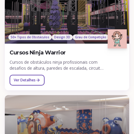
50+ Tipos de Obstáculos
Design 3D
Grau de Competição
Cursos Ninja Warrior
Cursos de obstáculos ninja profissionais com
desafios de altura, paredes de escalada, circuitos
de cordas, barras de equilíbrio e obstáculos de
aventura.
Ver Detalhes