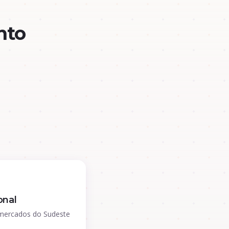
nto
onal
mercados do Sudeste