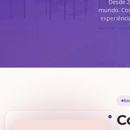
Desde 2
mundo. Com
experiênci
Be
C