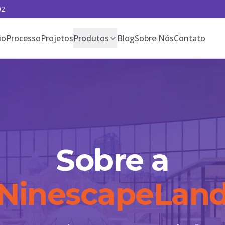
02
io
Processo
Projetos
Produtos
Blog
Sobre Nós
Contato
Sobre a
NinescapeLan