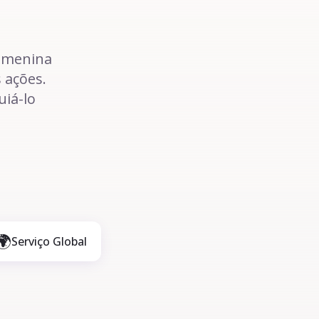
a menina
 ações.
uiá-lo
🌍
Serviço Global