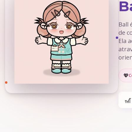
Ba
Ball
de c
Ela 
atra
orie
💖
C
🎢