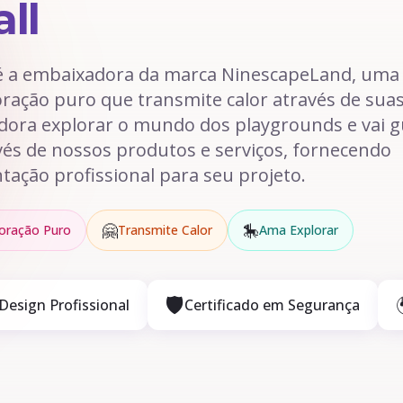
ll
 é a embaixadora da marca NinescapeLand, um
oração puro que transmite calor através de suas
adora explorar o mundo dos playgrounds e vai g
vés de nossos produtos e serviços, fornecendo
ntação profissional para seu projeto.
🤗
🎠
oração Puro
Transmite Calor
Ama Explorar
🛡️
Design Profissional
Certificado em Segurança