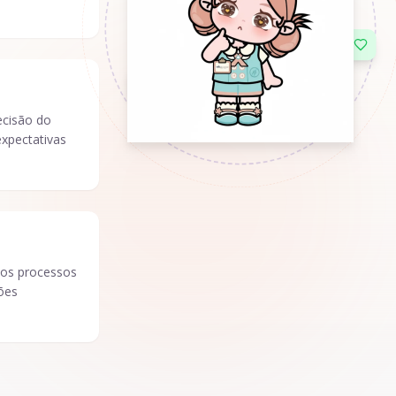
ecisão do
expectativas
sos processos
ões