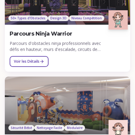
50+ Types d'Obstacles
Design 3D
Niveau Compétition
Parcours Ninja Warrior
Parcours d'obstacles ninja professionnels avec
défis en hauteur, murs d'escalade, circuits de
cordes, poutres d'équilibre et obstacles
d'aventure.
Voir les Détails
Sécurité Bébé
Nettoyage Facile
Modulaire