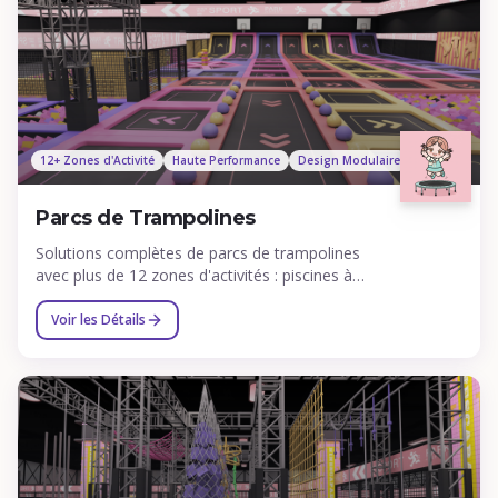
12+ Zones d'Activité
Haute Performance
Design Modulaire
Parcs de Trampolines
Solutions complètes de parcs de trampolines
avec plus de 12 zones d'activités : piscines à
mousse, paniers, skyrider, vélo 360°, murs
d'escalade et plus.
Voir les Détails