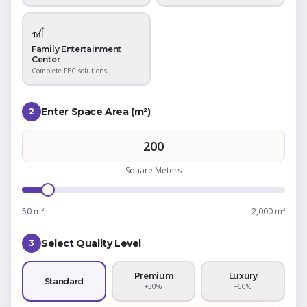
🎢
Family Entertainment
Center
Complete FEC solutions
Enter Space Area (m²)
2
Square Meters
50 m²
2,000 m²
Select Quality Level
3
Premium
Luxury
Standard
+30%
+60%