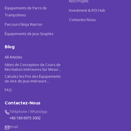
Nos Projets
Équipements de Parcs de
Investment & ROI Hub
Trampolines
Contactez-Nous
Parcours Ninja Warrior
Équipements de Jeux Souples
Blog
All Articles
Idées de Conception de Cours de
Récréation Intérieures Sur Mesure
: Le Guide du Fabricant 2026
Calculez les Prix des Équipements
de Aire de Jeux Intérieure
Commerciale pour Maximiser
FAQ
votre ROI
Contactez-Nous
Téléphone / WhatsApp
+86 189 6975 3002
Email