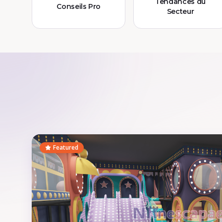
Tendances du
Conseils Pro
Secteur
Featured Article
Featured