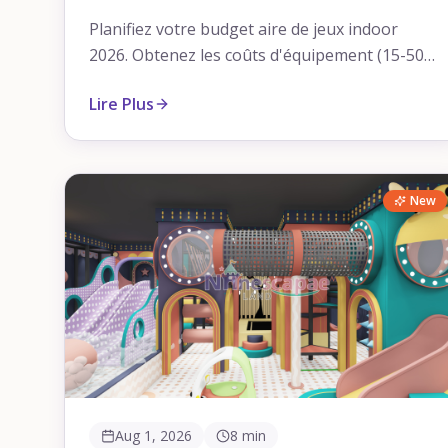
Commerciale pour Maximiser
Planifiez votre budget aire de jeux indoor
votre ROI
2026. Obtenez les coûts d'équipement (15-50
$/pied carré), comparez les économies en
Lire Plus
achetant directement au fabricant avec
NinescapeLand et évitez les frais cachés.
New
Aug 1, 2026
8 min