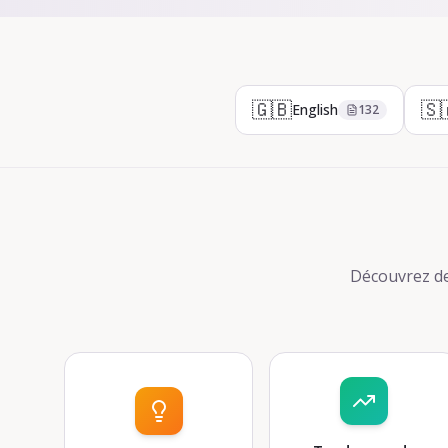
🇬🇧
🇸
English
132
Découvrez de