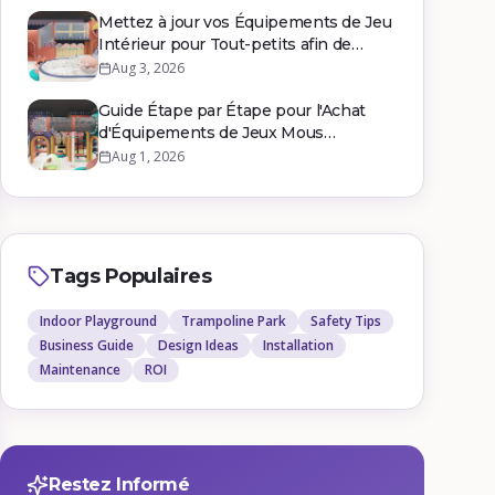
Mettez à jour vos Équipements de Jeu
Intérieur pour Tout-petits afin de
Maximiser le Retour sur
Aug 3, 2026
Investissement Commercial
Guide Étape par Étape pour l'Achat
d'Équipements de Jeux Mous
Commerciaux
Aug 1, 2026
Tags Populaires
Indoor Playground
Trampoline Park
Safety Tips
Business Guide
Design Ideas
Installation
Maintenance
ROI
Restez Informé