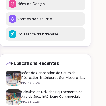
Idées de Design
Normes de Sécurité
Croissance d'Entreprise
Publications Récentes
Idées de Conception de Cours de
Récréation Intérieures Sur Mesure : Le
Guide du Fabricant 2026
Aug 6, 2026
Calculez les Prix des Équipements de
Aire de Jeux Intérieure Commerciale
pour Maximiser votre ROI
Aug 5, 2026