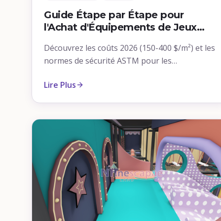
Guide Étape par Étape pour
l'Achat d'Équipements de Jeux
Mous Commerciaux
Découvrez les coûts 2026 (150-400 $/m²) et les
normes de sécurité ASTM pour les
équipements de jeux mous commerciaux.
Lire Plus
Voyez comment NinescapeLand propose des
solutions certifiées et sur mesure pour aires
de jeux intérieures.