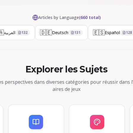
Articles by Language
(660 total)
🇦
🇩🇪
🇪🇸
العربية
Deutsch
Español
132
131
128
Explorer les Sujets
s perspectives dans diverses catégories pour réussir dans l'
aires de jeux