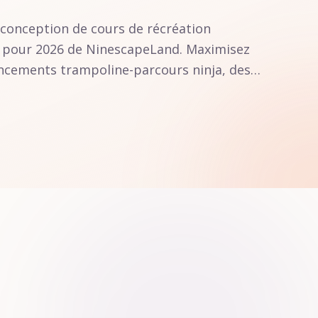
 conception de cours de récréation
e pour 2026 de NinescapeLand. Maximisez
ncements trampoline-parcours ninja, des
curité ASTM/TÜV et des designs 3D gratuits.