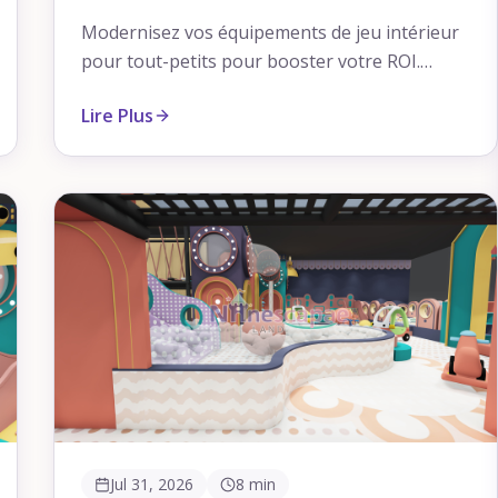
de Maximiser le Retour sur
Modernisez vos équipements de jeu intérieur
Investissement Commercial
pour tout-petits pour booster votre ROI.
Découvrez les normes ASTM, l'optimisation de
Lire Plus
l'espace et les stratégies d'approvisionnement
direct pour réussir en 2026.
Jul 31, 2026
8 min