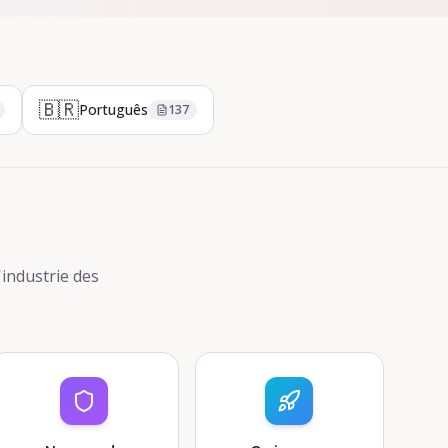
🇧🇷
Português
137
industrie des