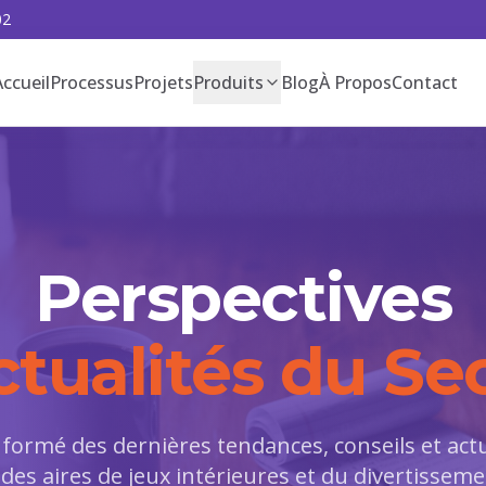
02
Accueil
Processus
Projets
Produits
Blog
À Propos
Contact
Perspectives
ctualités du Se
nformé des dernières tendances, conseils et actu
 des aires de jeux intérieures et du divertisseme