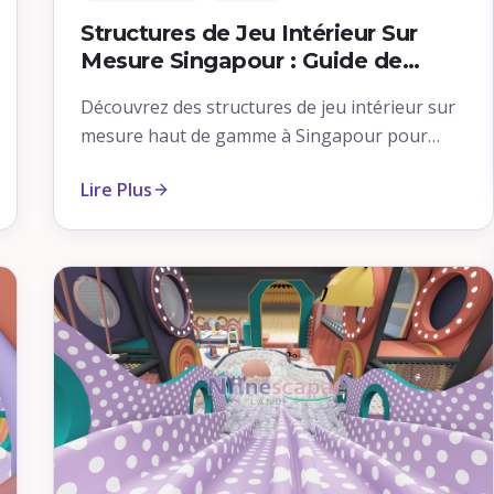
Structures de Jeu Intérieur Sur
Mesure Singapour : Guide de
Conception Résidentielle Haut de
Découvrez des structures de jeu intérieur sur
Gamme 2026
mesure haut de gamme à Singapour pour
appartements HDB, condominiums et
Lire Plus
propriétés individuelles. Explorez design,
sécurité et coûts pour 2026 avec
NinescapeLand.