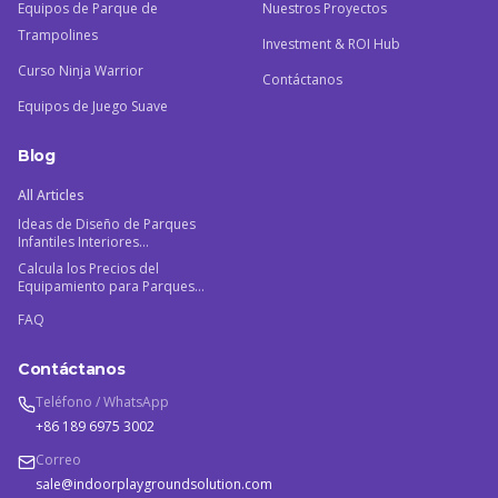
Equipos de Parque de
Nuestros Proyectos
Trampolines
Investment & ROI Hub
Curso Ninja Warrior
Contáctanos
Equipos de Juego Suave
Blog
All Articles
Ideas de Diseño de Parques
Infantiles Interiores
Personalizados: Guía del
Calcula los Precios del
Fabricante 2026
Equipamiento para Parques
Infantiles Interiores Comerciales
FAQ
para Maximizar el ROI
Contáctanos
Teléfono / WhatsApp
+86 189 6975 3002
Correo
sale@indoorplaygroundsolution.com