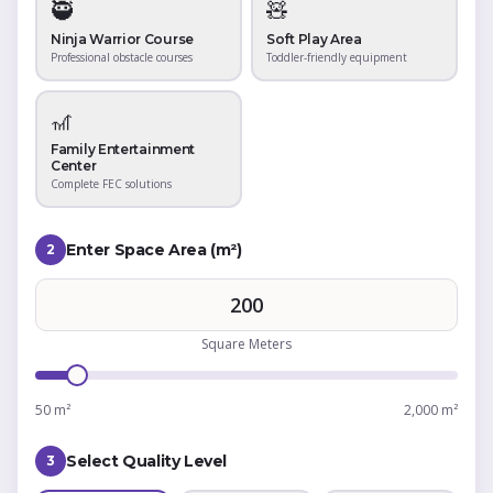
🥷
🧸
Ninja Warrior Course
Soft Play Area
Professional obstacle courses
Toddler-friendly equipment
🎢
Family Entertainment
Center
Complete FEC solutions
Enter Space Area (m²)
2
Square Meters
50 m²
2,000 m²
Select Quality Level
3