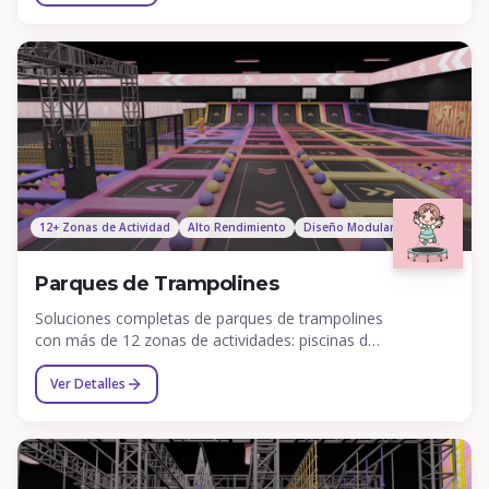
12+ Zonas de Actividad
Alto Rendimiento
Diseño Modular
Parques de Trampolines
Soluciones completas de parques de trampolines
con más de 12 zonas de actividades: piscinas de
espuma, canastas, skyrider, bicicleta 360°, muros
de escalada y más.
Ver Detalles