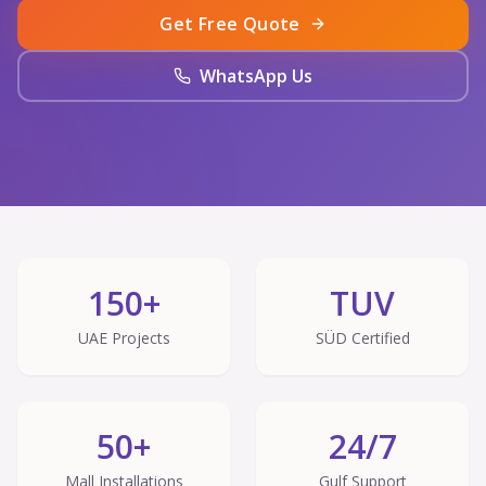
Get Free Quote
WhatsApp Us
150+
TUV
UAE Projects
SÜD Certified
50+
24/7
Mall Installations
Gulf Support