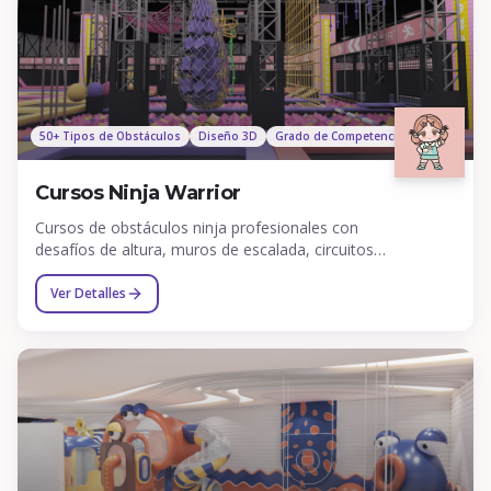
50+ Tipos de Obstáculos
Diseño 3D
Grado de Competencia
Cursos Ninja Warrior
Cursos de obstáculos ninja profesionales con
desafíos de altura, muros de escalada, circuitos
de cuerdas, barras de equilibrio y obstáculos de
aventura.
Ver Detalles