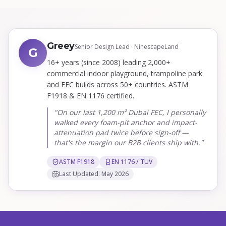
Greey
Senior Design Lead · NinescapeLand
G
16+ years (since 2008) leading 2,000+
commercial indoor playground, trampoline park
and FEC builds across 50+ countries. ASTM
F1918 & EN 1176 certified.
"On our last 1,200 m² Dubai FEC, I personally
walked every foam-pit anchor and impact-
attenuation pad twice before sign-off —
that's the margin our B2B clients ship with."
ASTM F1918
EN 1176 / TUV
Last Updated: May 2026