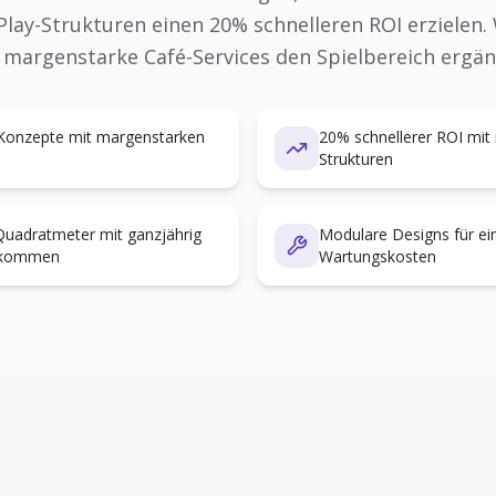
ay-Strukturen einen 20% schnelleren ROI erzielen. W
 margenstarke Café-Services den Spielbereich ergän
'-Konzepte mit margenstarken
20% schnellerer ROI mit
Strukturen
uadratmeter mit ganzjährig
Modulare Designs für ei
fkommen
Wartungskosten