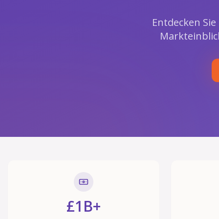
Entdecken Sie 
Markteinbli
£1B+