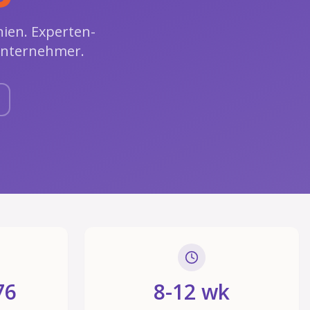
nien. Experten-
Unternehmer.
76
8-12 wk