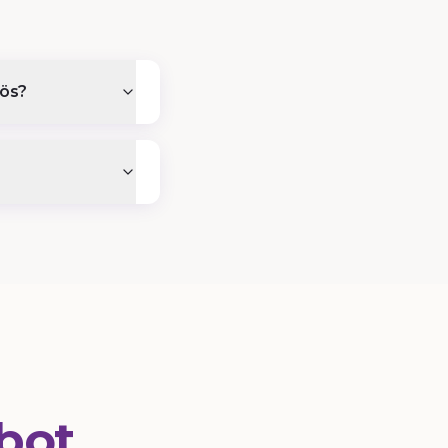
iös?
bot