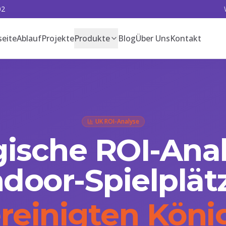
02
seite
Ablauf
Projekte
Produkte
Blog
Über Uns
Kontakt
UK ROI-Analyse
gische ROI-Anal
ndoor-Spielplät
reinigten Köni