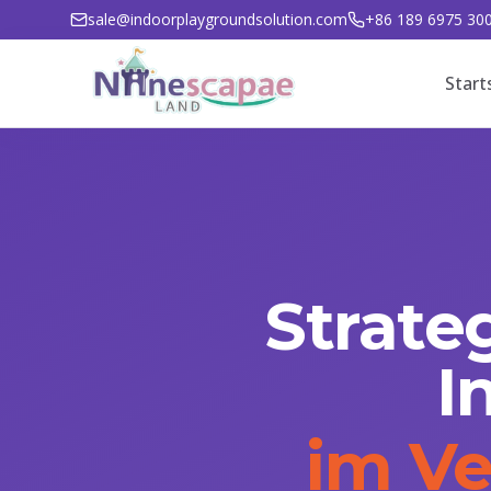
sale@indoorplaygroundsolution.com
+86 189 6975 30
Start
Strate
I
im Ve