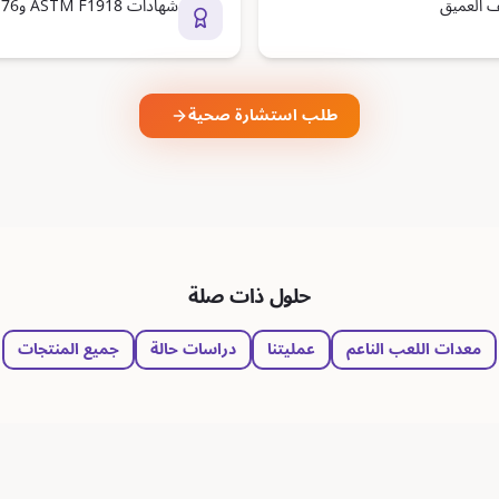
ف العميق
شهادات ASTM F1918 وEN 1176 وTÜV SÜD
طلب استشارة صحية
حلول ذات صلة
معدات اللعب الناعم
عمليتنا
دراسات حالة
جميع المنتجات