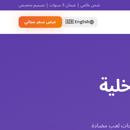
شحن عالمي | ضمان 3 سنوات | تصميم مخصص
🇬🇧 English
عرض سعر مجاني
لية
 شفائية. NinescapeLand تصنع مساحات لعب مضادة