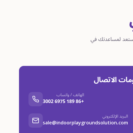
سعر مجاني خلال 24 ساعة. فريقنا مستعد لمساعدتك في
مات الاتصال
الهاتف / واتساب
+86 189 6975 3002
البريد الإلكتروني
sale@indoorplaygroundsolution.com