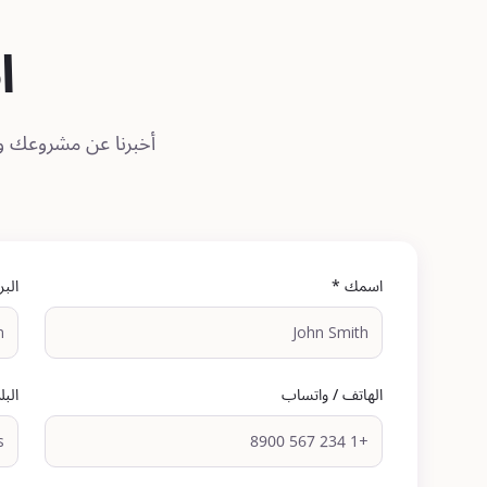
ا
اسمك *
البر
الهاتف / واتساب
البل