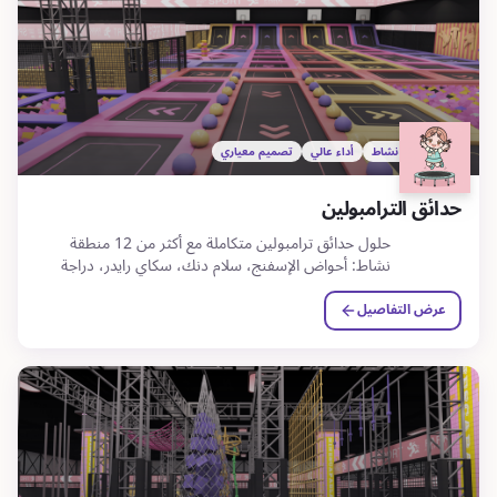
12+ منطقة نشاط
أداء عالي
تصميم معياري
حدائق الترامبولين
حلول حدائق ترامبولين متكاملة مع أكثر من 12 منطقة
نشاط: أحواض الإسفنج، سلام دنك، سكاي رايدر، دراجة
360 درجة، جدران تسلق والمزيد.
عرض التفاصيل