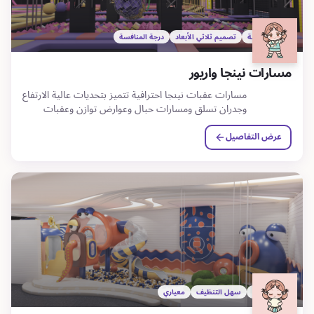
50+ نوع عقبة
تصميم ثلاثي الأبعاد
درجة المنافسة
مسارات نينجا واريور
مسارات عقبات نينجا احترافية تتميز بتحديات عالية الارتفاع
وجدران تسلق ومسارات حبال وعوارض توازن وعقبات
مغامرة.
عرض التفاصيل
آمن للأطفال
سهل التنظيف
معياري