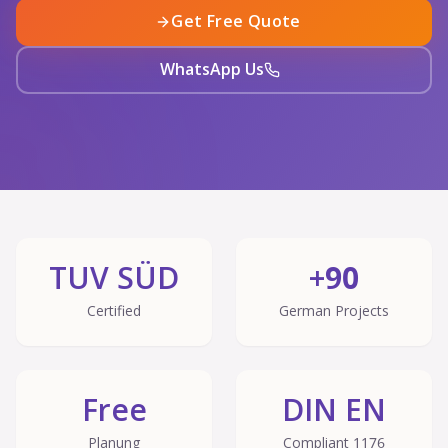
Get Free Quote
WhatsApp Us
TUV SÜD
90+
Certified
German Projects
Free
DIN EN
Planung
1176 Compliant