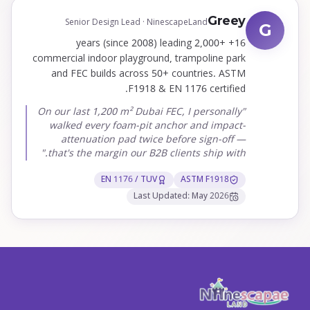
Greey
Senior Design Lead · NinescapeLand
G
16+ years (since 2008) leading 2,000+
commercial indoor playground, trampoline park
and FEC builds across 50+ countries. ASTM
F1918 & EN 1176 certified.
"On our last 1,200 m² Dubai FEC, I personally
walked every foam-pit anchor and impact-
attenuation pad twice before sign-off —
that's the margin our B2B clients ship with."
EN 1176 / TUV
ASTM F1918
Last Updated: May 2026